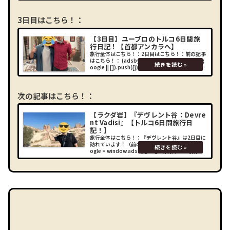
てご紹介させて頂きたいと思います！なぜトルコ
に？ー－－なぜトル
3日目はこちら！：
【3日目】ユーブロのトルコ6日間旅
行日記！【首都アンカラへ】
旅行全体はこちら！：2日目はこちら！：前の記事
はこちら！： (adsbygoogle = window.adsbyg
oogle || []).push({});3日目ホテル『ラマダカッパ
ドキア』から出発おはようございます！前の記事
に記載した
次の記事はこちら！：
【ラクダ岩】『デヴレント谷：Devre
nt Vadisi』【トルコ6日間旅行日
記！】
旅行全体はこちら！：『デヴレント谷』は2日目に
訪れています！（前の記事です！）： (adsbygo
ogle = window.adsbygoogle || []).push({});場
所Google Mapにも"Camel Fairy Ch