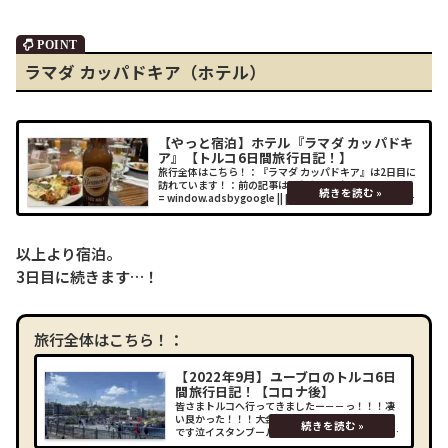
ラマダ カッパドキア（ホテル）
【やっと宿泊】ホテル『ラマダ カッパドキ
ア』【トルコ6日間旅行日記！】
旅行全体はこちら！：『ラマダ カッパドキア』は2日目に
訪れています！：前の記事はこちら！： (adsbygoogle
= window.adsbygoogle || []).push({});場所『ラマダ カ
ッパドキア』遂にトルコ初ホテルに
以上より宿泊。
3日目に続きます…！
旅行全体はこちら！：
【2022年9月】ユーブロのトルコ6日
間旅行日記！【コロナ後】
皆さまトルコへ行ってきましたー－－っ！！！凄
い良かった！！！大金を積んだ甲斐があったもの
です泣イスタンブールやカッパドキア、トルコ6日
間の旅行を楽しんできましたので、是非ブログに