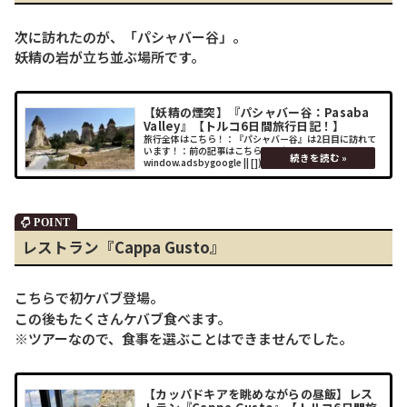
次に訪れたのが、「パシャバー谷」。
妖精の岩が立ち並ぶ場所です。
【妖精の煙突】『パシャバー谷：Pasaba
Valley』【トルコ6日間旅行日記！】
旅行全体はこちら！：『パシャバー谷』は2日目に訪れて
います！：前の記事はこちら！： (adsbygoogle =
window.adsbygoogle || []).push({});場所行くにはタク
シーまたはツアーバスとなります。※ユーブ
レストラン『Cappa Gusto』
こちらで初ケバブ登場。
この後もたくさんケバブ食べます。
※ツアーなので、食事を選ぶことはできませんでした。
【カッパドキアを眺めながらの昼飯】レス