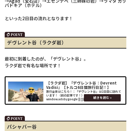
→Agad（宝石店）→エセンテペ（三姉妹の岩）→ラマダ カッ
パドキア（ホテル）
といった2日目の流れとなります！
デヴレント谷（ラクダ岩）
最初に到着したのが、「デヴレント谷」。
ラクダ岩で有名な場所です！
【ラクダ岩】『デヴレント谷：Devrent
Vadisi』【トルコ6日間旅行日記！】
旅行全体はこちら！：『デヴレント谷』は2日目に訪れて
います！（前の記事です！）： (adsbygoogle =
window.adsbygoogle || []).push({});場所Google Map
にも"Camel Fairy Ch
パシャバー谷