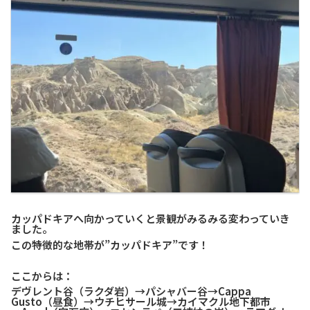
カッパドキアへ向かっていくと景観がみるみる変わっていき
ました。
この特徴的な地帯が”カッパドキア”です！
ここからは：
デヴレント谷（ラクダ岩）→パシャバー谷→Cappa
Gusto（昼食）→ウチヒサール城→カイマクル地下都市