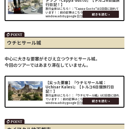
トラン『Cappa Gusto』【トルコ6日間旅
行日記！】
旅行全体はこちら！："Cappa Gusto"は2日目に訪れて
います！：前の記事はこちら！： (adsbygoogle =
window.adsbygoogle || []).push({});場所Cappa
GustoレストランHP：（ト
ウチヒサール城
中心に大きな要塞がそびえ立つウチヒサール城。
今回のツアーではあまり滞在していません。
【尖った要塞】『ウチヒサール城：
Uchisar Kalesi』【トルコ6日間旅行日
記！】
旅行全体はこちら！：『ウチヒサール城』は2日目に訪れ
ています！：前の記事はこちら！： (adsbygoogle =
window.adsbygoogle || []).push({});場所ウチヒサール
城「尖った要塞」との意味を持つウチヒサ