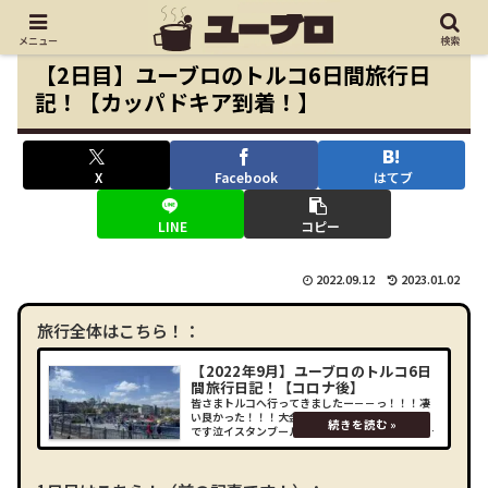
メニュー
検索
【2日目】ユーブロのトルコ6日間旅行日
記！【カッパドキア到着！】
X
Facebook
はてブ
LINE
コピー
2022.09.12
2023.01.02
旅行全体はこちら！：
【2022年9月】ユーブロのトルコ6日
間旅行日記！【コロナ後】
皆さまトルコへ行ってきましたー－－っ！！！凄
い良かった！！！大金を積んだ甲斐があったもの
です泣イスタンブールやカッパドキア、トルコ6日
間の旅行を楽しんできましたので、是非ブログに
てご紹介させて頂きたいと思います！なぜトルコ
に？ー－－なぜトル