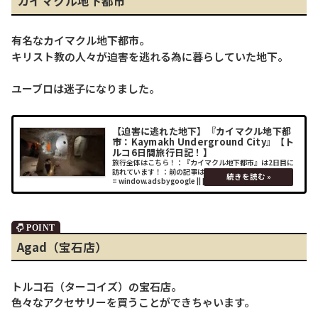
カイマクル地下都市
有名なカイマクル地下都市。
キリスト教の人々が迫害を逃れる為に暮らしていた地下。
ユーブロは迷子になりました。
【迫害に逃れた地下】『カイマクル地下都
市：Kaymakh Underground City』【ト
ルコ6日間旅行日記！】
旅行全体はこちら！：『カイマクル地下都市』は2日目に
訪れています！：前の記事はこちら！： (adsbygoogle
= window.adsbygoogle || []).push({});場所ユルギャッ
プやウチヒサールからは少々南下したと
Agad（宝石店）
トルコ石（ターコイズ）の宝石店。
色々なアクセサリーを買うことができちゃいます。