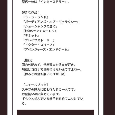
歴代一位は『インターステラー』。
好きな作品：
『ラ・ラ・ランド』
『ガーディアンズ・オブ・ギャラクシー』
『ショーシャンクの空に』
『秒速5センチメートル』
『テネット』
『ブレイブストーリー』
『ドクター・スリープ』
『アベンジャーズ・エンドゲーム』
【旅行】
国内外問わず。世界遺産と温泉が好き。
現在はコロナで海外行けないんですよね～。
（休みとお金も無いですが...笑）
【スチールブック】
スチブの魅力に囚われた者の一人です。
お金無いのに集めています。
ずらりと並んでいる様子を眺めてニヤけてい
る。