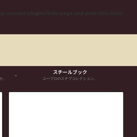
-content/plugins/hide-page-and-post-title/hide-
スチールブック
か。
ユーブロのスチブコレクション。