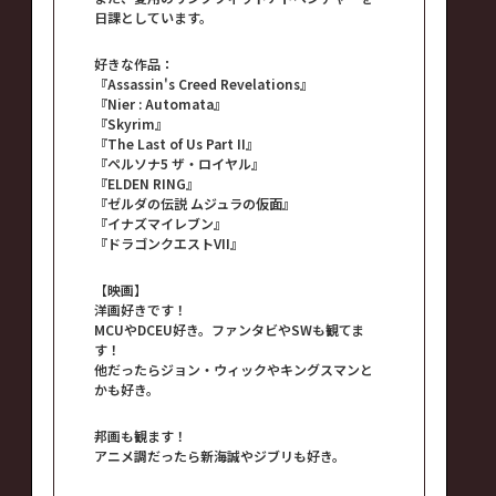
日課としています。
好きな作品：
『Assassin's Creed Revelations』
『Nier : Automata』
『Skyrim』
『The Last of Us Part II』
『ペルソナ5 ザ・ロイヤル』
『ELDEN RING』
『ゼルダの伝説 ムジュラの仮面』
『イナズマイレブン』
『ドラゴンクエストVII』
【映画】
洋画好きです！
MCUやDCEU好き。ファンタビやSWも観てま
す！
他だったらジョン・ウィックやキングスマンと
かも好き。
邦画も観ます！
アニメ調だったら新海誠やジブリも好き。