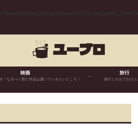
in
/home/ysblog/ysblog-nanana70712.com/public_html/wp
映画
旅行
す！なるべく観た作品は書いていきたいところ！
旅行とかおでかけと