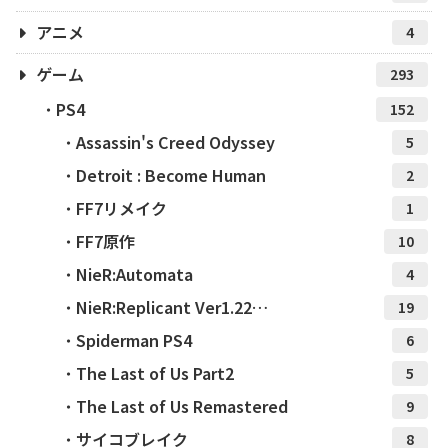
アニメ
4
ゲーム
293
PS4
152
Assassin's Creed Odyssey
5
Detroit : Become Human
2
FF7リメイク
1
FF7原作
10
NieR:Automata
4
NieR:Replicant Ver1.22…
19
Spiderman PS4
6
The Last of Us Part2
5
The Last of Us Remastered
9
サイコブレイク
8