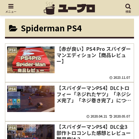
メニュー
検索
Spiderman PS4
【赤が良い】PS4 Pro スパイダー
PS4
マンエディション【商品レビュ
ー】
2023.11.07
【スパイダーマンPS4】DLCトロ
PS4
フィー「ネジれたヤツ」「ネジシ
メ完了」「ネジ巻き完了」につい
ての攻略とコツ
2020.04.21
2020.05.07
【スパイダーマンPS4】DLC全3
PS4
部作トロコンした感想とレビュー
難易度は？