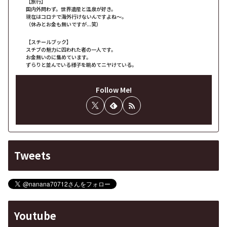
【旅行】
国内外問わず。世界遺産と温泉が好き。
現在はコロナで海外行けないんですよね～。
（休みとお金も無いですが...笑）
【スチールブック】
スチブの魅力に囚われた者の一人です。
お金無いのに集めています。
ずらりと並んでいる様子を眺めてニヤけている。
Follow Me!
Tweets
Youtube