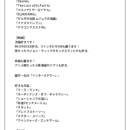
『Skyrim』
『The Last of Us Part II』
『ペルソナ5 ザ・ロイヤル』
『ELDEN RING』
『ゼルダの伝説 ムジュラの仮面』
『イナズマイレブン』
『ドラゴンクエストVII』
【映画】
洋画好きです！
MCUやDCEU好き。ファンタビやSWも観てます！
他だったらジョン・ウィックやキングスマンとかも好き。
邦画も観ます！
アニメ調だったら新海誠やジブリも好き。
歴代一位は『インターステラー』。
好きな作品：
『ラ・ラ・ランド』
『ガーディアンズ・オブ・ギャラクシー』
『ショーシャンクの空に』
『秒速5センチメートル』
『テネット』
『ブレイブストーリー』
『ドクター・スリープ』
『アベンジャーズ・エンドゲーム』