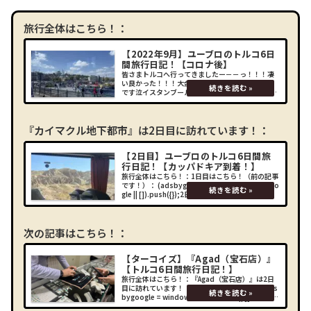
旅行全体はこちら！：
【2022年9月】ユーブロのトルコ6日
間旅行日記！【コロナ後】
皆さまトルコへ行ってきましたー－－っ！！！凄
い良かった！！！大金を積んだ甲斐があったもの
です泣イスタンブールやカッパドキア、トルコ6日
間の旅行を楽しんできましたので、是非ブログに
てご紹介させて頂きたいと思います！なぜトルコ
に？ー－－なぜトル
『カイマクル地下都市』は2日目に訪れています！：
【2日目】ユーブロのトルコ6日間旅
行日記！【カッパドキア到着！】
旅行全体はこちら！：1日目はこちら！（前の記事
です！）： (adsbygoogle = window.adsbygoo
gle || []).push({});2日目イスタンブール空港到着
からの乗継イスタンブール空港へ到着！長旅フラ
イトお疲れ
次の記事はこちら！：
【ターコイズ】『Agad（宝石店）』
【トルコ6日間旅行日記！】
旅行全体はこちら！：『Agad（宝石店）』は2日
目に訪れています！：前の記事はこちら！： (ads
bygoogle = window.adsbygoogle || []).push
({});場所Agad（宝石店）カイマクル地下都市の後