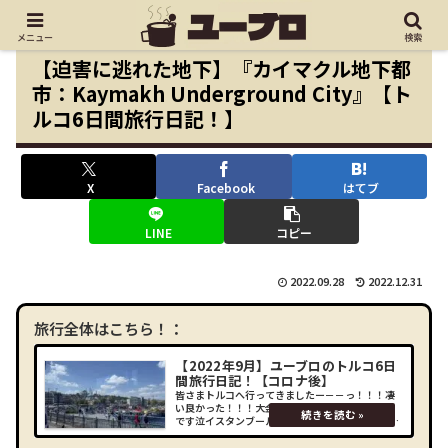
メニュー
検索
【迫害に逃れた地下】『カイマクル地下都
市：Kaymakh Underground City』【ト
ルコ6日間旅行日記！】
X
Facebook
はてブ
LINE
コピー
2022.09.28
2022.12.31
旅行全体はこちら！：
【2022年9月】ユーブロのトルコ6日
間旅行日記！【コロナ後】
皆さまトルコへ行ってきましたー－－っ！！！凄
い良かった！！！大金を積んだ甲斐があったもの
です泣イスタンブールやカッパドキア、トルコ6日
間の旅行を楽しんできましたので、是非ブログに
てご紹介させて頂きたいと思います！なぜトルコ