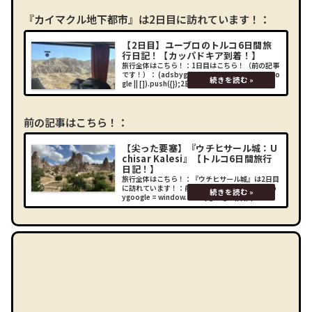
に？ー－－なぜトル
『カイマクル地下都市』は2日目に訪れています！：
【2日目】ユーブロのトルコ6日間旅
行日記！【カッパドキア到着！】
旅行全体はこちら！：1日目はこちら！（前の記事
です！）： (adsbygoogle = window.adsbygoo
gle || []).push({});2日目イスタンブール空港到着
からの乗継イスタンブール空港へ到着！長旅フラ
イトお疲れ
前の記事はこちら！：
【尖った要塞】『ウチヒサール城：U
chisar Kalesi』【トルコ6日間旅行
日記！】
旅行全体はこちら！：『ウチヒサール城』は2日目
に訪れています！：前の記事はこちら！： (adsb
ygoogle = window.adsbygoogle || []).push
({});場所ウチヒサール城「尖った要塞」との意味
を持つウチヒサ