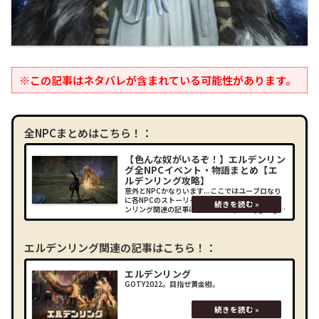
※この記事はネタバレが含まれている可能性があります。
全NPCまとめはこちら！：
【色んな奴がいるぞ！】エルデンリン
グ全NPCイベント・物語まとめ【エ
ルデンリング攻略】
意外とNPCかなりいます...ここではユーブロなり
に各NPCのストーリーを追ってみました！エルデ
ンリング関連の記事はこちら！： (adsbygoogle
= window.adsbygoogle || []).push({});NPCイベ
ン
エルデンリング関連の記事はこちら！：
エルデンリング
GOTY2022。目指せ黄金樹。