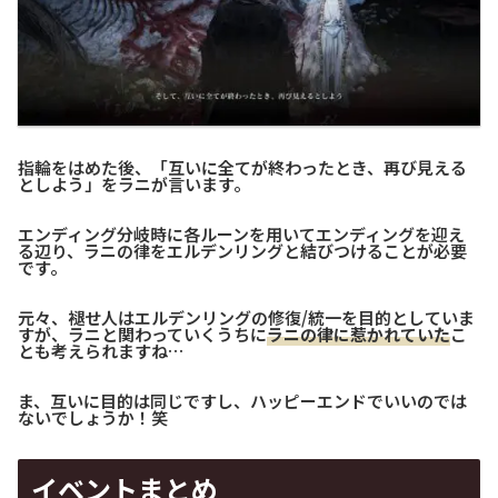
指輪をはめた後、「互いに全てが終わったとき、再び見える
としよう」をラニが言います。
エンディング分岐時に各ルーンを用いてエンディングを迎え
る辺り、ラニの律をエルデンリングと結びつけることが必要
です。
元々、褪せ人はエルデンリングの修復/統一を目的としていま
すが、ラニと関わっていくうちに
ラニの律に惹かれていた
こ
とも考えられますね…
ま、互いに目的は同じですし、ハッピーエンドでいいのでは
ないでしょうか！笑
イベントまとめ