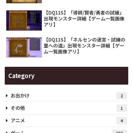
【DQ11S】「導師/賢者/勇者の試練」
出現モンスター詳細【ゲーム一覧画像
アリ】
【DQ11S】「ネルセンの迷宮・試練の
里への道」出現モンスター詳細【ゲー
ム一覧画像アリ】
Category
お出かけ
2
その他
1
アニメ
4
ゲーム