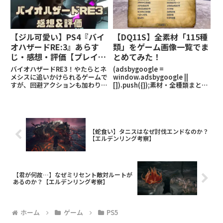
【ジル可愛い】PS4『バイ
【DQ11S】全素材「115種
オハザードRE:3』あらす
類」をゲーム画像一覧でま
じ・感想・評価【プレイ感
とめてみた！
想】
バイオハザードRE3！やたらとネ
(adsbygoogle =
メシスに追いかけられるゲームで
window.adsbygoogle ||
すが、回避アクションも加わりよ
[]).push({});素材・全種類まとめ
りシビアなアクションバイオへ。
(adsbygoogle =
※この記事はネタバレが含まれて
window.adsbygoogle ||
いる可能性があります。『バイオ
[]).push({}); (function
ハザードRE3』関連の記事はこち
ら！ (adsbygoog
【蛇食い】タニスはなぜ討伐エンドなのか？
【エルデンリング考察】
【君が何故…】なぜミリセント敵対ルートが
あるのか？【エルデンリング考察】
ホーム
ゲーム
PS5