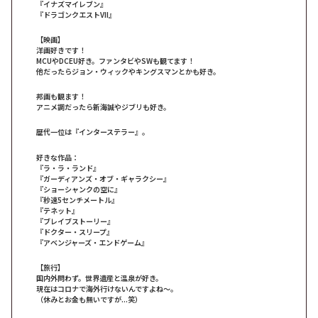
『イナズマイレブン』
『ドラゴンクエストVII』
【映画】
洋画好きです！
MCUやDCEU好き。ファンタビやSWも観てます！
他だったらジョン・ウィックやキングスマンとかも好き。
邦画も観ます！
アニメ調だったら新海誠やジブリも好き。
歴代一位は『インターステラー』。
好きな作品：
『ラ・ラ・ランド』
『ガーディアンズ・オブ・ギャラクシー』
『ショーシャンクの空に』
『秒速5センチメートル』
『テネット』
『ブレイブストーリー』
『ドクター・スリープ』
『アベンジャーズ・エンドゲーム』
【旅行】
国内外問わず。世界遺産と温泉が好き。
現在はコロナで海外行けないんですよね～。
（休みとお金も無いですが...笑）