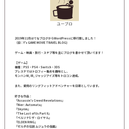
ユーブロ
2019年11月はてなブログからWordPressに移行致しました！
（旧：Y's GAME MOVIE TRAVEL BLOG)
ゲーム・映画・旅行・スチブ等を主にブログを書かせて頂いてます！
【ゲーム】
機種：PS5・PS4・Switch・3DS
プレステではトロフィー集めを趣味とし、
モンハンW, IB, ジャッジアイズ等をトロコン達成。
また、愛用のリングフィットアドベンチャーを日課としています。
好きな作品：
『Assassin's Creed Revelations』
『Nier : Automata』
『Skyrim』
『The Last of Us Part II』
『ペルソナ5 ザ・ロイヤル』
『ELDEN RING』
『ゼルダの伝説 ムジュラの仮面』