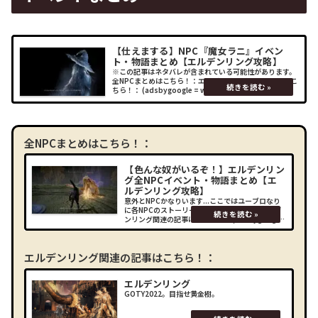
【仕えまする】NPC『魔女ラニ』イベン
ト・物語まとめ【エルデンリング攻略】
※この記事はネタバレが含まれている可能性があります。
全NPCまとめはこちら！：エルデンリング関連の記事はこ
ちら！： (adsbygoogle = window.adsbygoogle ||
[]).push({});イベントまとめエレの教会
全NPCまとめはこちら！：
【色んな奴がいるぞ！】エルデンリン
グ全NPCイベント・物語まとめ【エ
ルデンリング攻略】
意外とNPCかなりいます...ここではユーブロなり
に各NPCのストーリーを追ってみました！エルデ
ンリング関連の記事はこちら！： (adsbygoogle
= window.adsbygoogle || []).push({});NPCイベ
ン
エルデンリング関連の記事はこちら！：
エルデンリング
GOTY2022。目指せ黄金樹。