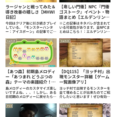
ラージャンと戦ってみた＆
【卑しい門衛】NPC『門衛
導き改善の嬉しさ【MHWI
ゴストーク』イベント・物
日記】
語まとめ【エルデンリング
攻略】
今回はクリア後に引き続きプレイ
※この記事はネタバレが含まれて
している、「モンスターハンタ
いる可能性があります。全NPCま
ー：アイスボーン」の記事でござ
とめはこちら！：エルデンリング
います！
関連の記事はこちら！：
nanana70712blog.hatenablo
(adsbygoogle =
Switch
Switch
g.com本日はなんと大型アップ
window.adsbygoogle ||
デート。目玉としては重ね着の追
[]).push({});イベントまとめスト
加、ラージャン、導きの地の大幅
ームヴ
改
【あつ森】初期島メロディ
【DQ11S】「ヨッチ村」出
ー「あつまれ どうぶつの
現モンスター詳細【ゲーム
森」テーマの楽譜紹介！
一覧画像アリ】
【初期メロディーに戻した
島メロディーのカスタマイズ楽し
ヨッチ村で出現するモンスターを
い！】
いですよね、、、！しかし、ある
全て埋めることが出来たのでご紹
日初期のメロディーに戻せたらな
介したいと思います！ぜひ有効活
ぁ～なんて事ありませんか！？あ
用して下さい！ (adsbygoogle
のときの初期島メロのご紹介をし
= window.adsbygoogle ||
PS4
Switch
ます！ (adsbygoogle =
[]).push({});始まりの祭壇(DQ1)
window.adsbygoogle || []).
ガライの町ク