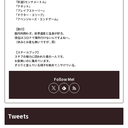
『秒速5センチメートル』
『テネット』
『ブレイブストーリー』
『ドクター・スリープ』
『アベンジャーズ・エンドゲーム』
【旅行】
国内外問わず。世界遺産と温泉が好き。
現在はコロナで海外行けないんですよね～。
（休みとお金も無いですが...笑）
【スチールブック】
スチブの魅力に囚われた者の一人です。
お金無いのに集めています。
ずらりと並んでいる様子を眺めてニヤけている。
Follow Me!
Tweets