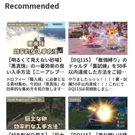
Recommended
NieR:Replicant Ver1.22...
Switch
【明るくて見えない砂場】
【DQ11S】「敵強縛り」の
『黒真珠』の一番効率の良
ドゥルダ「裏試練」を50手
い入手方法【ニーアレプリ
以内達成した方法をご紹
カントver1.22…】
介！
トロフィー『職人魂』に必要とな
やりましたっっっ！！！！裏・試
る素材集め。今回は『黒真珠』の
練50手以内達成！！！これにて
効率的な集め方を紹介致します。
DQ11Sは完結致しまし
『ニーアレプリカント』関連の記
た、、、！（自分の中では）とり
事はこちら！トロフィー『職人
あえず、敵強縛りの裏試練50手
NieR:Replicant Ver1.22...
Switch
魂』の記事はこちら！
以内の攻略を記事を書かせて頂き
(adsbygoogle =
ますっ！ (adsbygoogle =
window.adsbygoogle |
window.adsbyg
【村を転がり周る】『巨大
【DQ11S】「楽な戦いは経