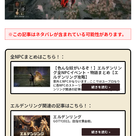
※この記事はネタバレが含まれている可能性があります。
全NPCまとめはこちら！：
【色んな奴がいるぞ！】エルデンリン
グ全NPCイベント・物語まとめ【エ
ルデンリング攻略】
意外とNPCかなりいます...ここではユーブロなり
に各NPCのストーリーを追ってみました！エルデ
ンリング関連の記事はこちら！： (adsbygoogle
= window.adsbygoogle || []).push({});NPCイベ
ン
エルデンリング関連の記事はこちら！：
エルデンリング
GOTY2022。目指せ黄金樹。