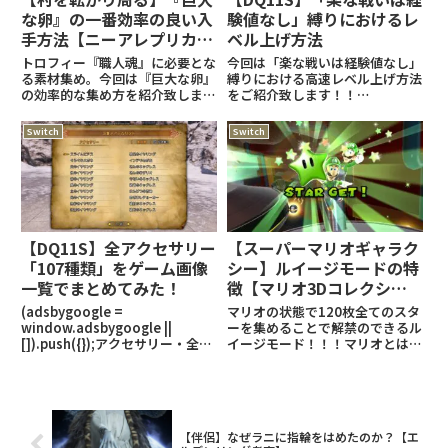
な卵』の一番効率の良い入
験値なし」縛りにおけるレ
手方法【ニーアレプリカン
ベル上げ方法
トver1.22…】
トロフィー『職人魂』に必要とな
今回は「楽な戦いは経験値なし」
る素材集め。今回は『巨大な卵』
縛りにおける高速レベル上げ方法
の効率的な集め方を紹介致しま
をご紹介致します！！
す。『ニーアレプリカント』関連
(adsbygoogle =
の記事はこちら！トロフィー『職
window.adsbygoogle ||
Switch
Switch
人魂』の記事はこちら！
[]).push({});普通にスペクタクル
(adsbygoogle =
ショーを行うのはＮＧ！なんと
window.adsbygoogle
「楽な戦いは
【DQ11S】全アクセサリー
【スーパーマリオギャラク
「107種類」をゲーム画像
シー】ルイージモードの特
一覧でまとめてみた！
徴【マリオ3Dコレクショ
ン】
(adsbygoogle =
マリオの状態で120枚全てのスタ
window.adsbygoogle ||
ーを集めることで解禁のできるル
[]).push({});アクセサリー・全種
イージモード！！！マリオとは若
類まとめ (adsbygoogle =
干身体能力に違いがあるので、そ
window.adsbygoogle ||
ちらをご紹介したいと思います！
[]).push({}); (func
(adsbygoogle =
window.adsbygoogle || []).pu
【伴侶】なぜラニに指輪をはめたのか？【エ