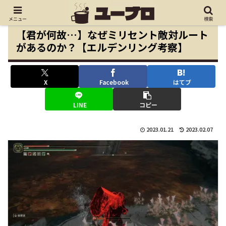
メニュー
検索
【君が何故…】なぜミリセント敵対ルート
があるのか？【エルデンリング考察】
X
Facebook
はてブ
LINE
コピー
2023.01.21
2023.02.07