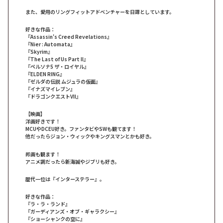
また、愛用のリングフィットアドベンチャーを日課としています。
好きな作品：
『Assassin's Creed Revelations』
『Nier : Automata』
『Skyrim』
『The Last of Us Part II』
『ペルソナ5 ザ・ロイヤル』
『ELDEN RING』
『ゼルダの伝説 ムジュラの仮面』
『イナズマイレブン』
『ドラゴンクエストVII』
【映画】
洋画好きです！
MCUやDCEU好き。ファンタビやSWも観てます！
他だったらジョン・ウィックやキングスマンとかも好き。
邦画も観ます！
アニメ調だったら新海誠やジブリも好き。
歴代一位は『インターステラー』。
好きな作品：
『ラ・ラ・ランド』
『ガーディアンズ・オブ・ギャラクシー』
『ショーシャンクの空に』