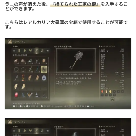
ラニの声が消えた後、
『捨てられた王家の鍵』
を入手するこ
とができます。
こちらはレアルカリア大書庫の宝箱で使用することが可能で
す。