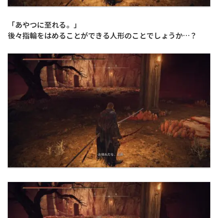
「あやつに至れる。」
後々指輪をはめることができる人形のことでしょうか…？