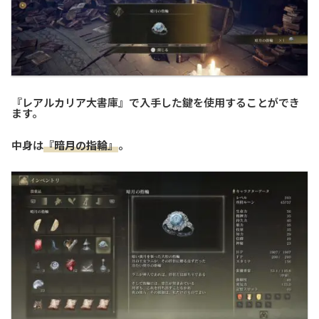
『レアルカリア大書庫』で入手した鍵を使用することができ
ます。
中身は
『暗月の指輪』
。