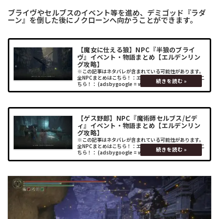
ブライヴやセルブスのイベント等を進め、デミゴッド『ラダ
ーン』を倒した後にノクローンへ向かうことができます。
【魔女に仕える狼】NPC『半狼のブライ
ヴ』イベント・物語まとめ【エルデンリン
グ攻略】
※この記事はネタバレが含まれている可能性があります。
全NPCまとめはこちら！：エルデンリング関連の記事はこ
ちら！： (adsbygoogle = window.adsbygoogle ||
[]).push({});イベントまとめ『霧の森の
【ゲス野郎】NPC『魔術師セルブス/ピデ
ィ』イベント・物語まとめ【エルデンリン
グ攻略】
※この記事はネタバレが含まれている可能性があります。
全NPCまとめはこちら！：エルデンリング関連の記事はこ
ちら！： (adsbygoogle = window.adsbygoogle ||
[]).push({});イベントまとめラニ会話後