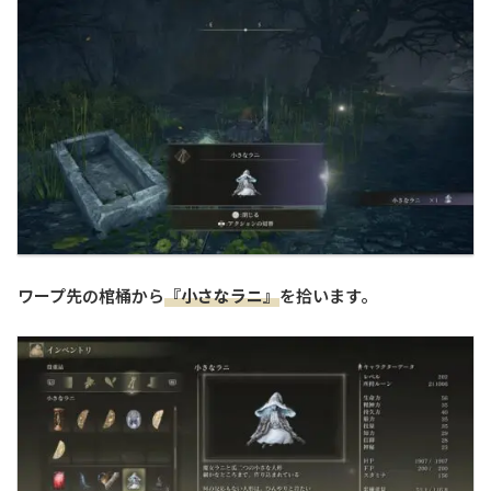
ワープ先の棺桶から
『小さなラニ』
を拾います。