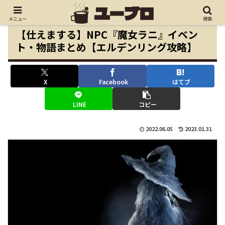
メニュー
検索
【仕えまする】NPC『魔女ラニ』イベン
ト・物語まとめ【エルデンリング攻略】
X
Facebook
はてブ
LINE
コピー
2022.06.05
2023.01.31