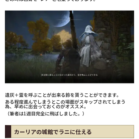
遺灰＋霊を呼ぶことが出来る鈴を貰うことができます。
ある程度進んでしまうとこの場面がスキップされてしまう
為、早めに出会っておくのがオススメ。
（筆者は1週目完全に飛ばしました。）
カーリアの城館でラニに仕える