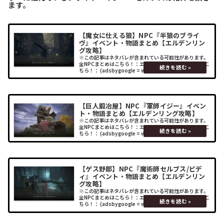
ます。
【魔女に仕える狼】NPC『半狼のブライ
ヴ』イベント・物語まとめ【エルデンリン
グ攻略】
※この記事はネタバレが含まれている可能性があります。
全NPCまとめはこちら！：エルデンリング関連の記事はこ
ちら！： (adsbygoogle = window.adsbygoogle ||
[]).push({});イベントまとめ『霧の森の
【巨人鍛冶屋】NPC『軍師イジー』イベン
ト・物語まとめ【エルデンリング攻略】
※この記事はネタバレが含まれている可能性があります。
全NPCまとめはこちら！：エルデンリング関連の記事はこ
ちら！： (adsbygoogle = window.adsbygoogle ||
[]).push({});イベントまとめリエーニエ
【ゲス野郎】NPC『魔術師セルブス/ピデ
ィ』イベント・物語まとめ【エルデンリン
グ攻略】
※この記事はネタバレが含まれている可能性があります。
全NPCまとめはこちら！：エルデンリング関連の記事はこ
ちら！： (adsbygoogle = window.adsbygoogle ||
[]).push({});イベントまとめラニ会話後