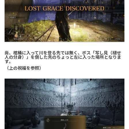
尚、棺桶に入って川を登る先では無く、ボス「写し見（褪せ
人の分身）」を倒した先のちょっと左に入った場所となりま
す。
（上の祝福を参照）