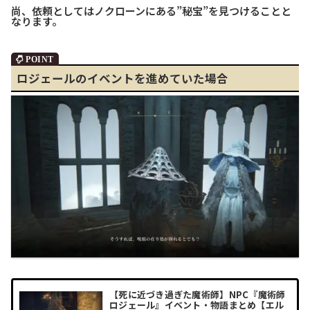
尚、依頼としてはノクローンにある”秘宝”を見つけることと
なります。
ロジェールのイベントを進めていた場合
【死に近づき過ぎた魔術師】NPC『魔術師
ロジェール』イベント・物語まとめ【エル