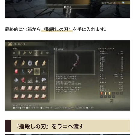
最終的に宝箱から
『指殺しの刃』
を手に入れます。
『指殺しの刃』をラニへ渡す