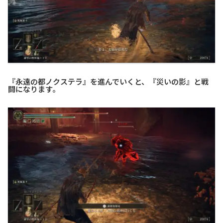
『永遠の都ノクステラ』を進んでいくと、『災いの影』と戦
闘になります。