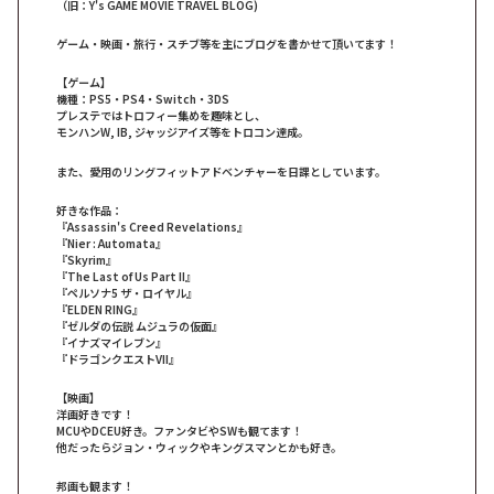
（旧：Y's GAME MOVIE TRAVEL BLOG)
ゲーム・映画・旅行・スチブ等を主にブログを書かせて頂いてます！
【ゲーム】
機種：PS5・PS4・Switch・3DS
プレステではトロフィー集めを趣味とし、
モンハンW, IB, ジャッジアイズ等をトロコン達成。
また、愛用のリングフィットアドベンチャーを日課としています。
好きな作品：
『Assassin's Creed Revelations』
『Nier : Automata』
『Skyrim』
『The Last of Us Part II』
『ペルソナ5 ザ・ロイヤル』
『ELDEN RING』
『ゼルダの伝説 ムジュラの仮面』
『イナズマイレブン』
『ドラゴンクエストVII』
【映画】
洋画好きです！
MCUやDCEU好き。ファンタビやSWも観てます！
他だったらジョン・ウィックやキングスマンとかも好き。
邦画も観ます！