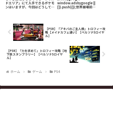
ドエリア」にて入手できるポケモ
window.adsbygoogle ||
ンはいますが、今回はどうしても
[]).push({});世界崩壊前
「なつき進化」させないと入手で
(adsbygoogle =
きないポケモンをまとめました！
window.adsbygoogle ||
(adsbygoogle =
[]).push({});世界崩壊後
window.adsbygoogle ||
(adsbygo
[]).pus
【P5R】『アキバのご主人様』トロフィー攻
略【メイドカフェ通い】【ペルソナ5ロイヤ
ル】
【P5R】『力を求めて』トロフィー攻略【地
下鉄スタンプラリー】【ペルソナ5ロイヤ
ル】
ホーム
ゲーム
PS4