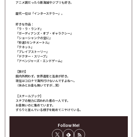
アニメ調だったら新海誠やジブリも好き。
歴代一位は『インターステラー』。
好きな作品：
『ラ・ラ・ランド』
『ガーディアンズ・オブ・ギャラクシー』
『ショーシャンクの空に』
『秒速5センチメートル』
『テネット』
『ブレイブストーリー』
『ドクター・スリープ』
『アベンジャーズ・エンドゲーム』
【旅行】
国内外問わず。世界遺産と温泉が好き。
現在はコロナで海外行けないんですよね～。
（休みとお金も無いですが...笑）
【スチールブック】
スチブの魅力に囚われた者の一人です。
お金無いのに集めています。
ずらりと並んでいる様子を眺めてニヤけている。
Follow Me!