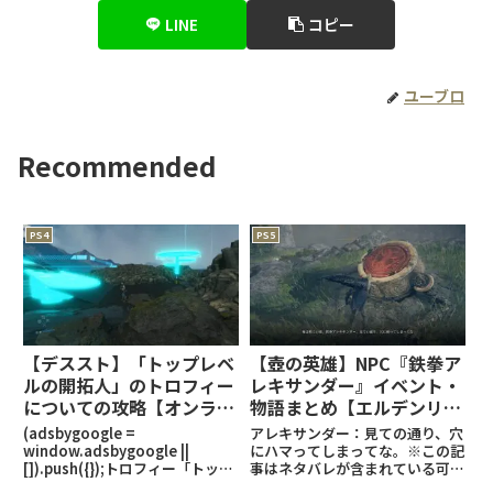
LINE
コピー
ユーブロ
Recommended
PS4
PS5
【デススト】「トップレベ
【壺の英雄】NPC『鉄拳ア
ルの開拓人」のトロフィー
レキサンダー』イベント・
についての攻略【オンライ
物語まとめ【エルデンリン
ン建築物は可能か？】
グ攻略】
(adsbygoogle =
アレキサンダー：見ての通り、穴
window.adsbygoogle ||
にハマってしまってな。※この記
[]).push({});トロフィー「トップ
事はネタバレが含まれている可能
レベルの開拓人」とは・強化でき
性があります。全NPCまとめはこ