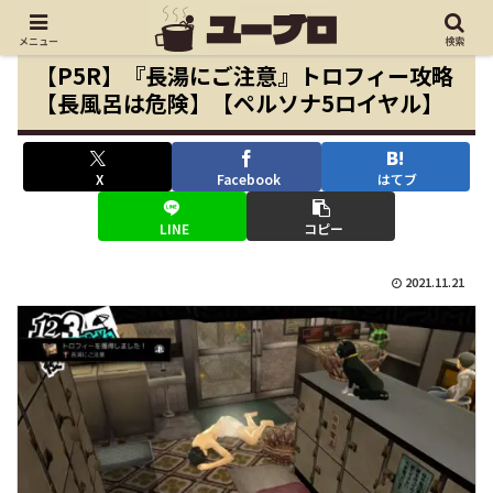
メニュー
検索
【P5R】『長湯にご注意』トロフィー攻略
【長風呂は危険】【ペルソナ5ロイヤル】
X
Facebook
はてブ
LINE
コピー
2021.11.21