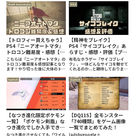
る建築物を全種最大まで強化した
ちら！：エルデンリング関連の記
NieR:Automata
PS4
これは、・ポスト・簡易観測塔・
事はこちら！： (adsbygoogle
橋・発電機・セーフハウス・時雨
= window.adsbygoogle ||
シ
【トロフィー買えちゃう】
【精神をブレイク】
PS4『ニーアオートマタ』
PS4『サイコブレイク』あ
トロコン難易度・感想【ト
らすじ・感想・評価【プレ
ロフィー記事】
イ感想】
こちらは『ニーアオートマタ』の
有名なホラゲー『サイコブレイ
トロコン難易度＆感想記事となり
ク』。一体どんなサイコを魅せて
ます！やり切った後に大体のトロ
くれるのか...と期待しておりまし
コン！完璧な設定だ～！（歓喜）
たが、まさにタイトル通りのゲー
※この記事はネタバレが含まれて
ム。クラシック『月の光』を聞い
Switch
Switch
いる可能性があります。『ニーア
て、心安らぎましょう...※この記
オートマタ』関連の記事はこち
事はネタバレが含まれている可能
ら！トロコンチャート記事はこち
性があります。『サイコブ
ら
【なつき進化限定ポケモン
【DQ11S】全モンスター
一覧】「ポケモン剣盾」な
「740種類」をゲーム画像
つき進化でしか入手できな
一覧でまとめてみた！
いポケモン一覧
なつき進化させなくても「ワイル
(adsbygoogle =