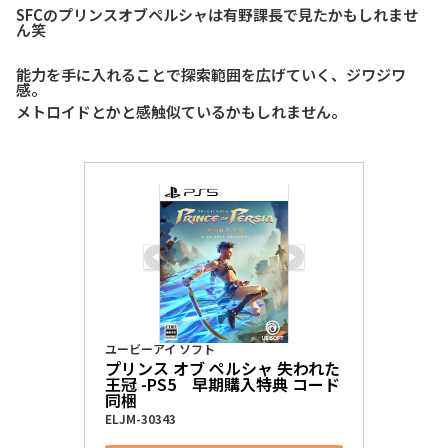
SFCのプリンスオブペルシャは有野課長で見たかもしれませ
ん笑
能力を手に入れることで探索範囲を広げていく、ジワジワ
感。
メトロイドとかと感触似ているかもしれません。
ユービーアイ ソフト
プリンス オブ ペルシャ 失われた
王冠 -PS5　早期購入特典 コード
同梱
ELJM-30343