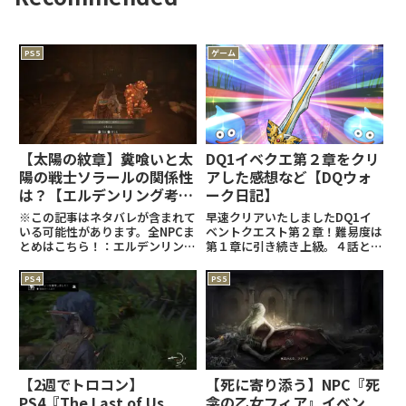
PS5
ゲーム
【太陽の紋章】糞喰いと太
DQ1イベクエ第２章をクリ
陽の戦士ソラールの関係性
アした感想など【DQウォ
は？【エルデンリング考
ーク日記】
察】
※この記事はネタバレが含まれて
早速クリアいたしましたDQ1イ
いる可能性があります。全NPCま
ベントクエスト第２章！難易度は
とめはこちら！：エルデンリング
第１章に引き続き上級。４話と５
関連の記事はこちら！：
話の推奨レベルが異常に高いので
(adsbygoogle =
クリアできるか心配でしたが、な
PS4
PS5
window.adsbygoogle ||
んとかゴーレムを撃破することが
[]).push({});糞喰いと太陽の戦士
できました。ゴーレムめちゃ強か
ソラー
ったですね、、、(^-^;電車
【2週でトロコン】
【死に寄り添う】NPC『死
PS4『The Last of Us
衾の乙女フィア』イベン