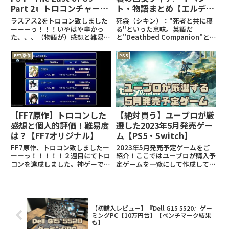
Part 2』トロコンチャート
ト・物語まとめ【エルデン
【ラスアス2】
リング攻略】
ラスアス2をトロコン致しました
死衾（シキン）："死者と共に寝
ーーーっ！！！いやはや辛かっ
る"といった意味。英語だ
た、、、（物語が）感想と難易度
と"Deathbed Companion"と
についての記事はこちらです！↓
書かれている。※この記事はネタ
(adsbygoogle =
バレが含まれている可能性があり
FF7原作
PS5
window.adsbygoogle ||
ます。全NPCまとめはこちら！：
[]).push({});ラスアス2のトロフ
エルデンリング関連の記事はこち
ィ
ら！： (adsby
【FF7原作】トロコンした
【絶対買う】ユーブロが厳
感想と個人的評価！難易度
選した2023年5月発売ゲー
は？【FF7オリジナル】
ム【PS5・Switch】
FF7原作、トロコン致しましたー
2023年5月発売予定ゲームをご
ーーっ！！！！！２週目にてトロ
紹介！ここではユーブロが購入予
コンを達成しました。神ゲーです
定ゲームを一覧にして作成してお
ねFF7。とまあせっかくのでトロ
ります！さあさあ皆様も積みゲー
コン感想記事を書いてみました！
を増やしましょう～！ゲーム発売
(adsbygoogle =
予定まとめはこちら！：
window.adsbygoogle || []).p
(adsbygoogle =
window.adsbygoogl
【初購入レビュー】『Dell G15 5520』ゲー
ミングPC【10万円台】【ベンチマーク結果
も】