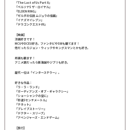
『The Last of Us Part II』
『ペルソナ5 ザ・ロイヤル』
『ELDEN RING』
『ゼルダの伝説 ムジュラの仮面』
『イナズマイレブン』
『ドラゴンクエストVII』
【映画】
洋画好きです！
MCUやDCEU好き。ファンタビやSWも観てます！
他だったらジョン・ウィックやキングスマンとかも好き。
邦画も観ます！
アニメ調だったら新海誠やジブリも好き。
歴代一位は『インターステラー』。
好きな作品：
『ラ・ラ・ランド』
『ガーディアンズ・オブ・ギャラクシー』
『ショーシャンクの空に』
『秒速5センチメートル』
『テネット』
『ブレイブストーリー』
『ドクター・スリープ』
『アベンジャーズ・エンドゲーム』
【旅行】