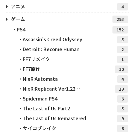
アニメ
4
ゲーム
293
PS4
152
Assassin's Creed Odyssey
5
Detroit : Become Human
2
FF7リメイク
1
FF7原作
10
NieR:Automata
4
NieR:Replicant Ver1.22…
19
Spiderman PS4
6
The Last of Us Part2
5
The Last of Us Remastered
9
サイコブレイク
8