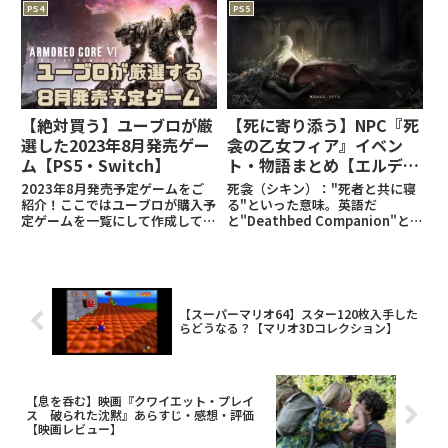
「緊急脱出サービス」。普通にプ
window.adsbygoogle ||
PS4
PS5
レイしているなら選ばないアイコ
[]).push({});普通にスペクタクル
ン。こちらを選択します。オペレ
ショーを行うのはＮＧ！なんと
ー
「楽な戦いは
【絶対買う】ユーブロが厳
【死に寄り添う】NPC『死
選した2023年8月発売ゲー
衾の乙女フィア』イベン
ム【PS5・Switch】
ト・物語まとめ【エルデン
リング攻略】
2023年8月発売予定ゲームをご
死衾（シキン）："死者と共に寝
紹介！ここではユーブロが購入予
る"といった意味。英語だ
定ゲームを一覧にして作成してお
と"Deathbed Companion"と
ります！さあさあ皆様も積みゲー
書かれている。※この記事はネタ
を増やしましょう～！ゲーム発売
バレが含まれている可能性があり
予定まとめはこちら！：
ます。全NPCまとめはこちら！：
(adsbygoogle =
エルデンリング関連の記事はこち
window.adsbygoogl
ら！： (adsby
【スーパーマリオ64】スター120枚入手した
らどうなる？【マリオ3Dコレクション】
【息を呑む】映画『クワイエット・プレイ
ス 破られた沈黙』あらすじ・感想・評価
【映画レビュー】