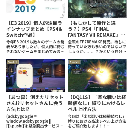
【E3 2019】個人的注目ラ
【もしかして原作と違
インナップまとめ【PS4＆
う？】PS4「FINAL
Switch作品】
FANTASY VII REMAKE」感
想と個人的評価【レビュ
今年E3 2019も数々のゲームの発
念願のFF7REMAKE発売。待ちに
ー】
表がありましたが、個人的に待ち
待っていた方も多いのではないで
きれないゲームをまとめてみまし
しょうか、、、？かという自分も
た。それではLETS GO！！！
待っていた者の一人。FF7をプレ
(adsbygoogle =
イしたことが無い身として伝説と
Switch
Switch
window.adsbygoogle ||
呼ばれていたFF7を遂にプレイで
[]).push({});Cyber
きることを心待ちにしていまし
た、、、！それではレビ
【あつ森】消えたリセット
【DQ11S】「楽な戦いは経
さん!?リセットさんに会う
験値なし」縛りにおけるレ
方法とは!?
ベル上げ方法
(adsbygoogle =
今回は「楽な戦いは経験値なし」
window.adsbygoogle ||
縛りにおける高速レベル上げ方法
[]).push({});緊急脱出サービスを
をご紹介致します！！
利用するスマホの一番最後にある
(adsbygoogle =