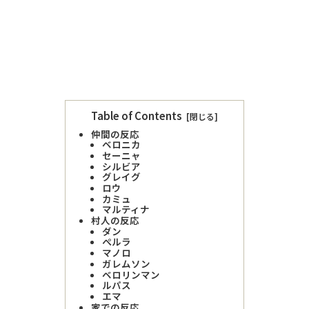
Table of Contents
仲間の反応
ベロニカ
セーニャ
シルビア
グレイグ
ロウ
カミュ
マルティナ
村人の反応
ダン
ぺルラ
マノロ
ガレムソン
ベロリンマン
ルパス
エマ
家での反応