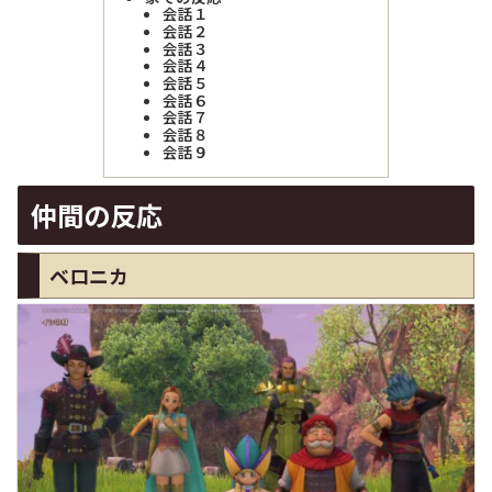
会話１
会話２
会話３
会話４
会話５
会話６
会話７
会話８
会話９
仲間の反応
ベロニカ