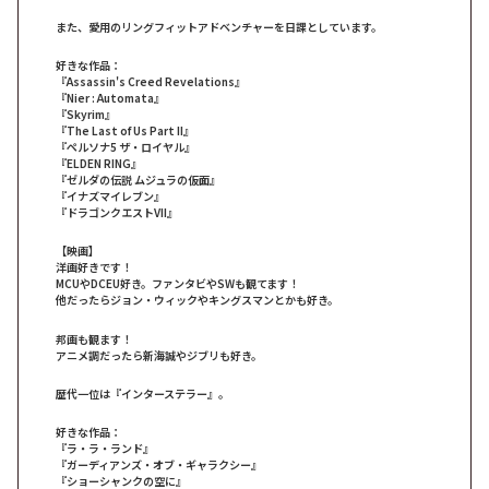
また、愛用のリングフィットアドベンチャーを日課としています。
好きな作品：
『Assassin's Creed Revelations』
『Nier : Automata』
『Skyrim』
『The Last of Us Part II』
『ペルソナ5 ザ・ロイヤル』
『ELDEN RING』
『ゼルダの伝説 ムジュラの仮面』
『イナズマイレブン』
『ドラゴンクエストVII』
【映画】
洋画好きです！
MCUやDCEU好き。ファンタビやSWも観てます！
他だったらジョン・ウィックやキングスマンとかも好き。
邦画も観ます！
アニメ調だったら新海誠やジブリも好き。
歴代一位は『インターステラー』。
好きな作品：
『ラ・ラ・ランド』
『ガーディアンズ・オブ・ギャラクシー』
『ショーシャンクの空に』