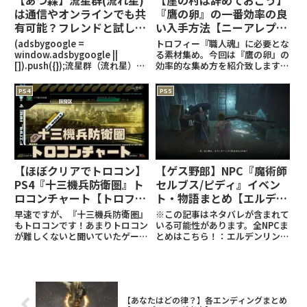
は通信やオンラインでも共
『鷹の卵』の一番効率の良
有可能？フレンドと試して
い入手方法【ニーアレプリ
みた！
カントver1.22…】
(adsbygoogle =
トロフィー『職人魂』に必要とな
window.adsbygoogle ||
る素材集め。今回は『鷹の卵』の
[]).push({});流星群（流れ星）は
効率的な集め方を紹介致します。
オンラインで共有可能！自分の島
『ニーアレプリカント』関連の記
で流星群が発生している状態でフ
事はこちら！トロフィー『職人
PS4
PS5
レンドを呼んだところ、フレンド
魂』の記事はこちら！
が遊びに来ている最中も流れ星が
(adsbygoogle =
発
window.adsbygoogle |
【ほぼクリアでトロコン】
【ゲス野郎】NPC『魔術師
PS4『十三機兵防衛圏』ト
セルブス/ピディ』イベン
ロコンチャート【トロフィ
ト・物語まとめ【エルデン
ー攻略】
リング攻略】
早速ですが、『十三機兵防衛圏』
※この記事はネタバレが含まれて
もトロコンです！あまりトロコン
いる可能性があります。全NPCま
が難しくないと聞いていたゲーム
とめはこちら！：エルデンリング
でしたが、まさにプレイが終わっ
関連の記事はこちら！：
た頃にほぼトロコン状態となって
(adsbygoogle =
おりました。※この記事はネタバ
window.adsbygoogle ||
レが含まれている可能性がありま
[]).push({});イベントまとめラニ
す。『十三機兵防衛圏』関連の記
会話後
【あなたはどの律？】各エンディングまとめ