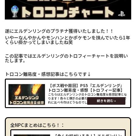
遂にエルデンリングのプラチナ獲得いたしました！！
いやーなんやかんやモンハンとかポケモンを挟んでいたら1年
くらい掛かってしまいましたね笑
この記事ではエルデンリングのトロフィーチャートを説明い
たします。
トロコン難易度・感想記事はこちらです↓
【ボス戦や周回】PS5『エルデンリング』
トロコン難易度・感想【トロフィー記事】
こちらはエルデンリングのトロコン難易度＆感想記事とな
ります！色々と稼ぎの必要だった過去ソウルシリーズ。そ
れに比べ今作はどうなのでしょうか？トロコンチャートの
攻略記事はこちらです↓全NPCまとめはこちら！：エルデ
ンリング関連の記事はこちら！：
全NPCまとめはこちら！：
【色んな奴がいるぞ！】エルデンリン