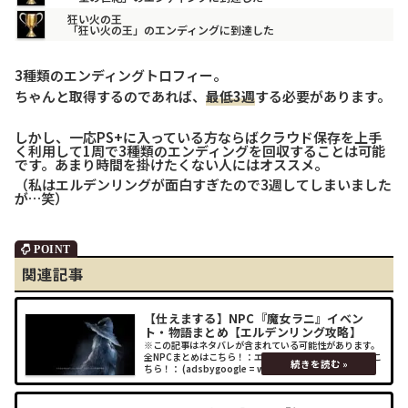
狂い火の王
「狂い火の王」のエンディングに到達した
3種類のエンディングトロフィー。
ちゃんと取得するのであれば、
最低3週
する必要があります。
しかし、一応PS+に入っている方ならばクラウド保存を上手
く利用して1周で3種類のエンディングを回収することは可能
です。あまり時間を掛けたくない人にはオススメ。
（私はエルデンリングが面白すぎたので3週してしまいました
が…笑）
関連記事
【仕えまする】NPC『魔女ラニ』イベン
ト・物語まとめ【エルデンリング攻略】
※この記事はネタバレが含まれている可能性があります。
全NPCまとめはこちら！：エルデンリング関連の記事はこ
ちら！： (adsbygoogle = window.adsbygoogle ||
[]).push({});イベントまとめエレの教会