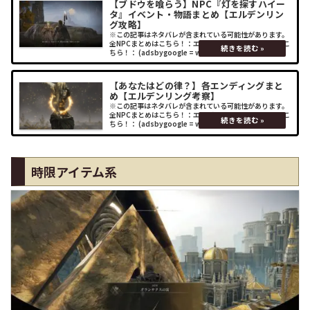
【ブドウを喰らう】NPC『灯を探すハイー
タ』イベント・物語まとめ【エルデンリン
グ攻略】
※この記事はネタバレが含まれている可能性があります。
全NPCまとめはこちら！：エルデンリング関連の記事はこ
ちら！： (adsbygoogle = window.adsbygoogle ||
[]).push({});イベントまとめストームヴ
【あなたはどの律？】各エンディングまと
め【エルデンリング考察】
※この記事はネタバレが含まれている可能性があります。
全NPCまとめはこちら！：エルデンリング関連の記事はこ
ちら！： (adsbygoogle = window.adsbygoogle ||
[]).push({});各エンディングまとめこち
時限アイテム系