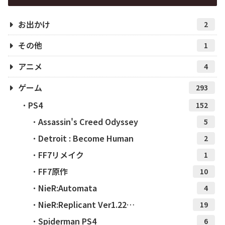
お出かけ
2
その他
1
アニメ
4
ゲーム
293
PS4
152
Assassin's Creed Odyssey
5
Detroit : Become Human
2
FF7リメイク
1
FF7原作
10
NieR:Automata
4
NieR:Replicant Ver1.22…
19
Spiderman PS4
6