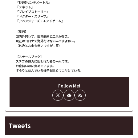
『秒速5センチメートル』
『テネット』
『ブレイブストーリー』
『ドクター・スリープ』
『アベンジャーズ・エンドゲーム』
【旅行】
国内外問わず。世界遺産と温泉が好き。
現在はコロナで海外行けないんですよね～。
（休みとお金も無いですが...笑）
【スチールブック】
スチブの魅力に囚われた者の一人です。
お金無いのに集めています。
ずらりと並んでいる様子を眺めてニヤけている。
Follow Me!
Tweets