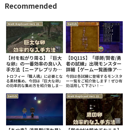
Recommended
NieR:Replicant Ver1.22...
Switch
【村を転がり周る】『巨大
【DQ11S】「導師/賢者/勇
な卵』の一番効率の良い入
者の試練」出現モンスター
手方法【ニーアレプリカン
詳細【ゲーム一覧画像ア
トver1.22…】
リ】
トロフィー『職人魂』に必要とな
今回は各試練に登場するモンスタ
る素材集め。今回は『巨大な卵』
ー一覧をご紹介致します！ぜひ有
の効率的な集め方を紹介致しま
効活用して下さい！
す。『ニーアレプリカント』関連
(adsbygoogle =
の記事はこちら！トロフィー『職
window.adsbygoogle ||
Switch
NieR:Replicant Ver1.22...
人魂』の記事はこちら！
[]).push({});昼と夜で出現モンス
(adsbygoogle =
ターが違う！！！なんと各試練、
window.adsbygoogle
昼と夜で出現
【あつ森】流星群(流れ星)
【崖の村は辞めておこう】