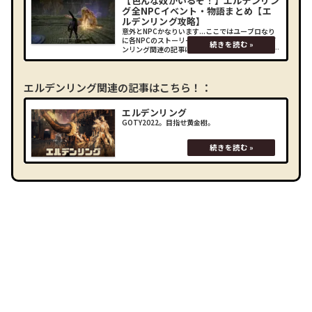
【色んな奴がいるぞ！】エルデンリン
グ全NPCイベント・物語まとめ【エ
ルデンリング攻略】
意外とNPCかなりいます...ここではユーブロなり
に各NPCのストーリーを追ってみました！エルデ
ンリング関連の記事はこちら！： (adsbygoogle
= window.adsbygoogle || []).push({});NPCイベ
ン
エルデンリング関連の記事はこちら！：
エルデンリング
GOTY2022。目指せ黄金樹。