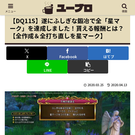
メニュー
検索
【DQ11S】遂にふしぎな鍛冶で全「星マ
ーク」を達成しました！貰える報酬とは？
【全作成＆全打ち直しを星マーク】
X
Facebook
はてブ
LINE
コピー
2020.03.25
2020.04.13