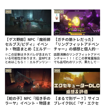
PS5
Switch
【ゲス野郎】NPC『魔術師
【ガチの筋トレだった】
セルブス/ピディ』イベン
「リングフィットアドベン
ト・物語まとめ【エルデン
チャー」の感想と個人的評
リング攻略】
価【レビュー4.2】
※この記事はネタバレが含まれて
話題沸騰のリングフィットアドベ
いる可能性があります。全NPCま
ンチャー！！！どこの家電量販店
とめはこちら！：エルデンリング
でも品切れのリング。果たして何
関連の記事はこちら！：
故ここまでの人気があるのか。リ
(adsbygoogle =
ングフィットアドベンチャーのレ
PS5
PS4
window.adsbygoogle ||
ビュー記事をお届けします！！！
[]).push({});イベントまとめラニ
( ﾟДﾟ) (adsbygoogle =
会話後
window.a
【蛇の子】NPC『招き手の
【まるで別ゲー？】サイコ
ラーヤ』イベント・物語ま
ブレイクDLC『ザ・エクセ