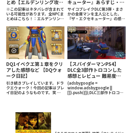
とめ【エルデンリング攻
キューター』あらすじ・感
略】
想・評価【プレイ感想】
※この記事はネタバレが含まれて
サイコブレイクDLC第3弾・まさ
いる可能性があります。全NPCま
かの金庫マンを主人公とした、
とめはこちら！：エルデンリング
『ザ・エクセキューター』の感想
関連の記事はこちら！：
記事です！※この記事はネタバレ
(adsbygoogle =
が含まれている可能性がありま
ゲーム
PS4
window.adsbygoogle ||
す。『サイコブレイク』関連の記
[]).push({});イベントまとめリエ
事はこちら！ (adsbygoogle =
ーニエ
window.ad
DQ1イベクエ第１章をクリ
【スパイダーマンPS4】
アした感想など 【DQウォ
DLC全3部作トロコンした
ーク日記】
感想とレビュー 難易度
は？
引き続きプレイしています。ドラ
(adsbygoogle =
クエウォーク！今回の記事はプレ
window.adsbygoogle ||
イ日記のようなものです。笑 前
[]).push({});DLC三部作トロコン
回は第１章までクリアすることが
黒猫の獲物摩天楼は眠らない：黒
できましたが、なかなかレベルが
猫の獲物を100%クリアする王座
上がらず第２章はまだクリアでき
を継ぐ者摩天楼は眠らない：王座
ていません(^-^;そういった中で
を継ぐ者を100%クリアする
始動したのがDQ1のイベン