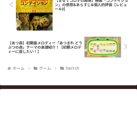
【まるでコロナの再現】映画「コンテイジョ
ン」の感想&あらすじ&個人的評価【レビュ
ー4.0】
【あつ森】初期島メロディー「あつまれ どう
ぶつの森」テーマの楽譜紹介！【初期メロデ
ィーに戻したい！】
ホーム
ゲーム
Switch