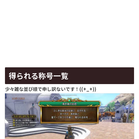
得られる称号一覧
少々雑な並び順で申し訳ないです！((+_+))