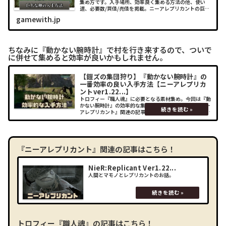
集め方です。入手場所、効率良く集める方法の他、使い
道、必要数/買値/売値を掲載。ニーアレプリカントの巨大
な卵の参考にして下さい。
gamewith.jp
ちなみに『動かない腕時計』で村を行き来するので、ついで
に併せて集めると効率が良いかもしれません。
【鎧ズの集団狩り】『動かない腕時計』の
一番効率の良い入手方法【ニーアレプリカ
ントver1.22...】
トロフィー『職人魂』に必要となる素材集め。今回は『動
かない腕時計』の効率的な集め方を紹介致します。『ニー
アレプリカント』関連の記事はこちら！トロフィー『職人
魂』の記事はこちら！ (adsbygoogle =
window.adsbygoog
『ニーアレプリカント』関連の記事はこちら！
NieR:Replicant Ver1.22...
人間とマモノとレプリカントのお話。
トロフィー『職人魂』の記事はこちら！