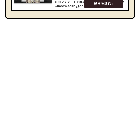
ロコンチャート記事はこちら！ (adsbygoogle =
window.adsbygoogle || []).push({});トロフィー
『職人魂』について職人魂33種類の武器を最高レ
ベルに強化