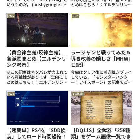
いうものだ。 (adsbygoogle =
とめはこちら！：エルデンリング
window.adsbygoogle ||
関連の記事はこちら！：
[]).push({});「サバイバル」「サ
(adsbygoogle =
PS5
PS4
バイバル＋」トロフィーについて
window.adsbygoogle ||
ゴールドサバイバー：サ
[]).push({});イベントまとめスト
ームヴ
【黄金律主義/反律主義】
ラージャンと戦ってみた＆
各派閥まとめ【エルデンリ
導き改善の嬉しさ【MHWI
ング考察】
日記】
※この記事はネタバレが含まれて
今回はクリア後に引き続きプレイ
いる可能性があります。全NPCま
している、「モンスターハンタ
とめはこちら！：エルデンリング
ー：アイスボーン」の記事でござ
関連の記事はこちら！：
います！
(adsbygoogle =
nanana70712blog.hatenablo
PS4
Switch
window.adsbygoogle ||
g.com本日はなんと大型アップ
[]).push({});各派閥まとめ黄金律
デート。目玉としては重ね着の追
主義/
加、ラージャン、導きの地の大幅
改
【超簡単】PS4を「SDD換
【DQ11S】全武器「258種
装」してロード時間短縮！
類」をゲーム画像一覧でま