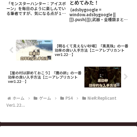
とめてみた！
「モンスターハンター：アイスボ
ーン」を毎日のように楽しんでい
(adsbygoogle =
る筆者ですが、気になる点が１
window.adsbygoogle ||
つ。ロードが長い。どうにかなら
[]).push({});武器・全種類まとめ
ないものか。トロコンプレイヤー
(adsbygoogle =
としてはロードによる時間はかな
window.adsbygoogle ||
りの大幅ロスタイム。そこで遂
[]).push({}); (functi
に、SSD換装をしちゃいました！
7
【明るくて見えない砂場】『黒真珠』の一番
効率の良い入手方法【ニーアレプリカント
ver1.22…】
【崖の村は辞めておこう】『鷹の卵』の一番
効率の良い入手方法【ニーアレプリカント
ver1.22…】
ホーム
ゲーム
PS4
NieR:Replicant
Ver1.22...