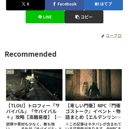
X
Facebook
はてブ
LINE
コピー
ユーブロ
Recommended
PS4
PS5
【TLOU】トロフィー「サ
【卑しい門衛】NPC『門衛
バイバル」「サバイバル
ゴストーク』イベント・物
＋」攻略【高難易度】【ラ
語まとめ【エルデンリング
スアス】
攻略】
銃弾や素材も少なく、敵も強
※この記事はネタバレが含まれて
い、、、それが「サバイバル」と
いる可能性があります。全NPCま