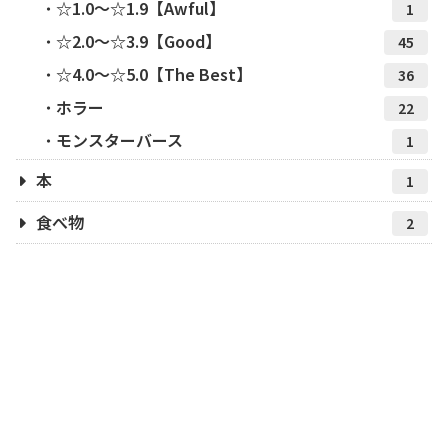
☆1.0～☆1.9【Awful】
1
☆2.0～☆3.9【Good】
45
☆4.0～☆5.0【The Best】
36
ホラー
22
モンスターバース
1
本
1
食べ物
2