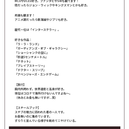
MCUやDCEU好き。ファンタビやSWも観てます！
他だったらジョン・ウィックやキングスマンとかも好き。
邦画も観ます！
アニメ調だったら新海誠やジブリも好き。
歴代一位は『インターステラー』。
好きな作品：
『ラ・ラ・ランド』
『ガーディアンズ・オブ・ギャラクシー』
『ショーシャンクの空に』
『秒速5センチメートル』
『テネット』
『ブレイブストーリー』
『ドクター・スリープ』
『アベンジャーズ・エンドゲーム』
【旅行】
国内外問わず。世界遺産と温泉が好き。
現在はコロナで海外行けないんですよね～。
（休みとお金も無いですが...笑）
【スチールブック】
スチブの魅力に囚われた者の一人です。
お金無いのに集めています。
ずらりと並んでいる様子を眺めてニヤけている。