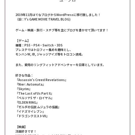
2019年11月はてなブログからWordPressに移行致しました！
（旧：Y's GAME MOVIE TRAVEL BLOG)
ゲーム・映画・旅行・スチブ等を主にブログを書かせて頂いてます！
【ゲーム】
機種：PS5・PS4・Switch・3DS
プレステではトロフィー集めを趣味とし、
モンハンW, IB, ジャッジアイズ等をトロコン達成。
また、愛用のリングフィットアドベンチャーを日課としています。
好きな作品：
『Assassin's Creed Revelations』
『Nier : Automata』
『Skyrim』
『The Last of Us Part II』
『ペルソナ5 ザ・ロイヤル』
『ELDEN RING』
『ゼルダの伝説 ムジュラの仮面』
『イナズマイレブン』
『ドラゴンクエストVII』
【映画】
洋画好きです！