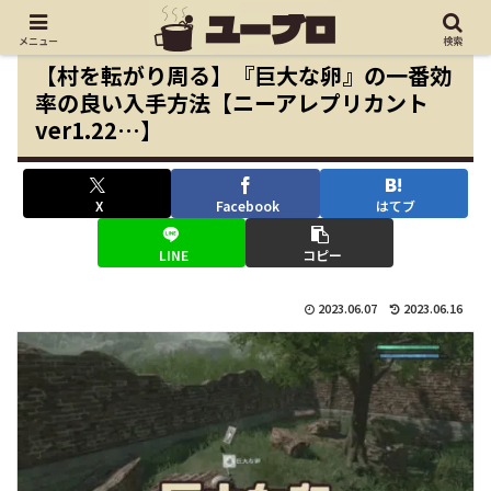
メニュー
検索
【村を転がり周る】『巨大な卵』の一番効
率の良い入手方法【ニーアレプリカント
ver1.22…】
X
Facebook
はてブ
LINE
コピー
2023.06.07
2023.06.16