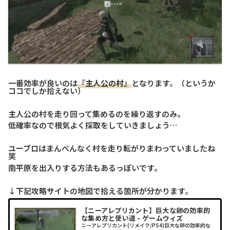
一番効率が良いのは
『主人公の村』
となります。（というか
ココでしか拾えない）
主人公の村を走り回って集めるのを繰り返すのみ。
低確率なので根気よく採取をしていきましょう…
ユーブロはまんべんなく村を走り転がりまわっていましたね
笑
南平原を出入りする方法もあるっぽいです。
↓下記攻略サイトの地図で拾える箇所が分かります。
【ニーアレプリカント】巨大な卵の効率的
な集め方と使い道 - ゲームウィズ
ニーアレプリカント(リメイク/PS4)巨大な卵の効率的な