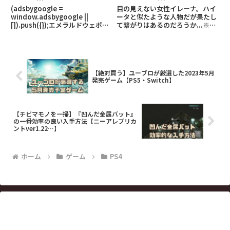
ナル】
デンリング攻略】
(adsbygoogle =
目の見えない女性イレーナ。ハイ
window.adsbygoogle ||
ータと似たような人物だが果たし
[]).push({});エメラルドウェポン
て繋がりはあるのだろうか...※こ
出現場所出現場所：海底潜水艦入
の記事はネタバレが含まれている
手後、ジュノンの海底魔晄炉付近
可能性があります。全NPCまとめ
に漂っているのを確認できます。
はこちら！：エルデンリング関連
強さは裏ボスレベルなので、迂闊
の記事はこちら！：
に
(adsbygoogle = wi
【絶対買う】ユーブロが厳選した2023年5月
発売ゲーム【PS5・Switch】
【チビマモノを一掃】『凹んだ金属バット』
の一番効率の良い入手方法【ニーアレプリカ
ントver1.22…】
ホーム
ゲーム
PS4