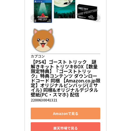
カプコン
【PS4】ゴースト トリック　謎
解きキット トリツキBOX【数量
限定特典】『ゴーストトリッ
ク』特典コンテンツ ダウンロー
ドコード 同梱 【Amazon.co.jp限
定】オリジナルピンバッジ(ミサ
イル) 同梱&オリジナルデジタル
壁紙(PC・スマホ) 配信
2200630041321
Amazonで見る
楽天市場で見る