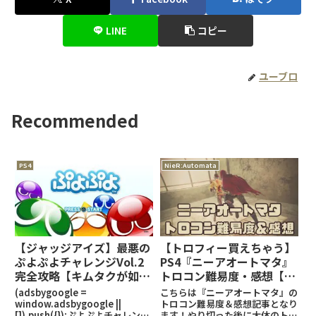
LINE
コピー
ユーブロ
Recommended
PS4
NieR:Automata
【ジャッジアイズ】最悪の
【トロフィー買えちゃう】
ぷよぷよチャレンジVol.2
PS4『ニーアオートマタ』
完全攻略【キムタクが如
トロコン難易度・感想【ト
く】激ムズ
ロフィー記事】
(adsbygoogle =
こちらは『ニーアオートマタ』の
window.adsbygoogle ||
トロコン難易度＆感想記事となり
[]).push({});ぷよぷよチャレンジ
ます！やり切った後に大体のトロ