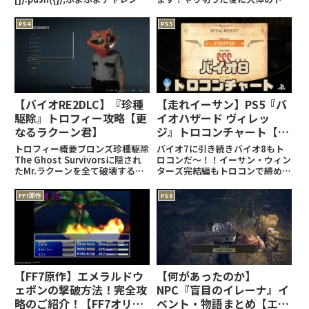
Vol.2とはキムタク内にあるぷよ
コン！完璧な設定だ～！（歓喜）
ぷよマシーンで、全てのキャラク
※この記事はネタバレが含まれて
PS4
PS5
ターを倒すこと。ランク銀なので
いる可能性があります。『ニーア
初めは当然敵キャラはランダム
オートマタ』関連の記事はこち
ら！トロコンチャート記事はこち
ら
【バイオRE2DLC】『珍種
【走れイーサン】PS5『バ
駆除』トロフィー攻略【更
イオハザード ヴィレッ
なるラクーン君】
ジ』トロコンチャート【ト
ロフィー攻略】【バイオ
トロフィー概要ブロンズ珍種駆除
バイオ7に引き続きバイオ8もト
8】
The Ghost Survivorsに隠され
ロコンだ～！！イーサン・ウィン
たMr.ラクーンを全て破壊する
ターズ完結編もトロコンで締める
(adsbygoogle =
ことができました。やはり今作追
window.adsbygoogle ||
加の"マーセナリーズ"が鬼門と
FF7原作
PS5
[]).push({});トロフィー攻略3つ
なっていると感じました...笑バイ
のDLCから全
オハザード8関連の記事はこち
ら！トロコン難易度＆感想はこ
【FF7原作】エメラルドウ
【何があったのか】
ェポンの撃破方法！完全攻
NPC『盲目のイレーナ』イ
略のご紹介！【FF7オリジ
ベント・物語まとめ【エル